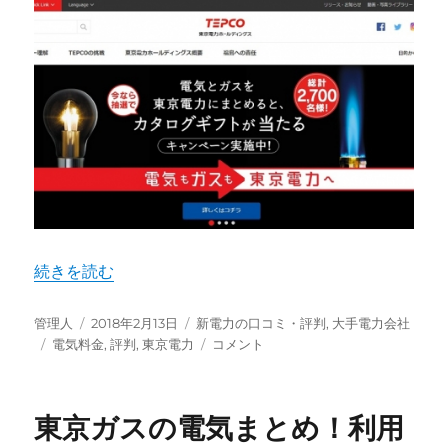
い！
利
用
者
が
語
る
料
金
や
セ
ッ
ト
“東京電力の電気料金ってどうなの？口コミや評判まとめて
続きを読む
割
と
投
投
カ
管理人
2018年2月13日
新電力の口コミ・評判
,
大手電力会社
は
稿
タ
稿
テ
東
電気料金
,
評判
,
東京電力
コメント
に
者
グ
日:
ゴ
京
リ
電
ー
力
東京ガスの電気まとめ！利用
の