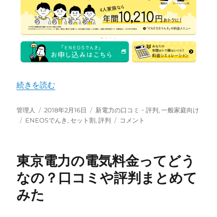
て
得
す
る
メ
リ
ッ
ト・
“ENEOSでんきの評判がヤバい！利用者が語る料金やセッ
続きを読む
デ
メ
リ
投
投
カ
管理人
2018年2月16日
新電力の口コミ・評判
,
一般家庭向け
ッ
稿
タ
稿
テ
ENEOS
ENEOSでんき
,
セット割
,
評判
コメント
ト
者
グ
日:
ゴ
で
に
リ
ん
ー
き
東京電力の電気料金ってどう
の
評
なの？口コミや評判まとめて
判
みた
が
ヤ
バ