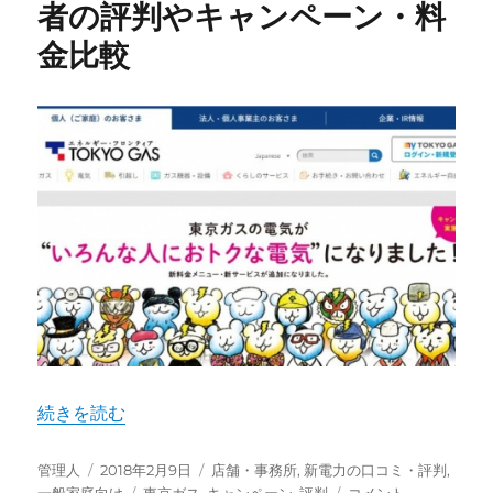
電
者の評判やキャンペーン・料
気
金比較
料
金
っ
て
ど
う
な
の？
口
コ
ミ
や
評
判
ま
と
“東京ガスの電気まとめ！利用者の評判やキャンペーン・料
続きを読む
め
て
み
投
投
カ
管理人
2018年2月9日
店舗・事務所
,
新電力の口コミ・評判
,
た
稿
稿
タ
テ
東