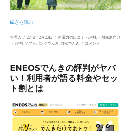
ト
割
の
評
“ソフトバンクでんきの評判は？知って得するメリット・デ
続きを読む
判
が
投
投
カ
ち
管理人
2018年2月23日
新電力の口コミ・評判
,
一般家庭向け
稿
タ
稿
テ
ソ
ょ
評判
,
ソフトバンクでんき
,
自然でんき
コメント
者
グ
日:
ゴ
フ
っ
リ
ト
と…
ー
バ
に
ENEOSでんきの評判がヤバ
ン
ク
い！利用者が語る料金やセッ
で
ト割とは
ん
き
の
評
判
は？
知
っ