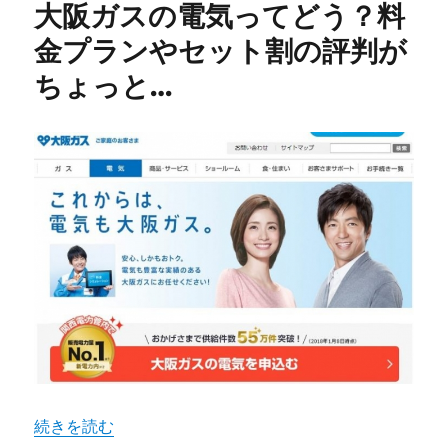
大阪ガスの電気ってどう？料
で
ん
金プランやセット割の評判が
き
ちょっと…
の
評
判
や
メ
リ
ッ
ト
は？
楽
天
ユ
ー
ザ
ー
な
ら
“大阪ガスの電気ってどう？料金プランやセット割の評判が
続きを読む
お