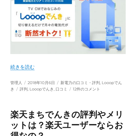
“Looopでんきの利用者が暴露！真実の評判・口コミ｜20
続きを読む
投
投
カ
管理人
2018年10月6日
新電力の口コミ・評判
,
Looopでん
稿
タ
稿
テ
Looop
き
評判
,
Looopでんき
,
口コミ
12件のコメント
者
グ
日:
ゴ
で
リ
ん
ー
き
楽天まちでんきの評判やメリ
の
利
ットは？楽天ユーザーならお
用
得なの？
者