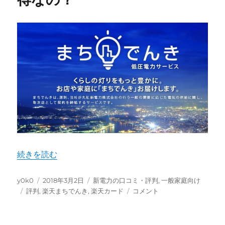
が
暴
露！
真
実
の
評
判・
口
コ
ミ
｜
2019
年
“楽天まちでんきの評判やメリットは？楽天ユーザーならお
続きを読む
最
新
版
投
投
カ
y0k0
2018年3月2日
新電力の口コミ・評判
,
一般家庭向け
へ
稿
タ
稿
テ
楽
評判
,
楽天まちでんき
,
楽天カード
コメント
の
者
グ
日:
ゴ
天
リ
ま
ー
ち