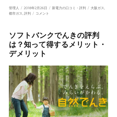
得
投
投
カ
タ
な
管理人
2018年2月26日
新電力の口コミ・評判
大阪ガス
,
稿
稿
大
テ
グ
の？
都市ガス
,
評判
コメント
者
日:
阪
ゴ
に
ガ
リ
ス
ー
ソフトバンクでんきの評判
の
電
は？知って得するメリット・
気
デメリット
っ
て
ど
う？
料
金
プ
ラ
ン
や
セ
ッ