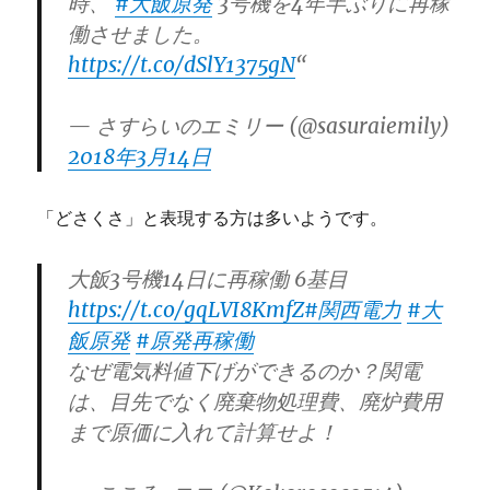
時、
#大飯原発
3号機を4年半ぶりに再稼
働させました。
https://t.co/dSlY1375gN
“
— さすらいのエミリー (@sasuraiemily)
2018年3月14日
「どさくさ」と表現する方は多いようです。
大飯3号機14日に再稼働 6基目
https://t.co/gqLVI8KmfZ
#関西電力
#大
飯原発
#原発再稼働
なぜ電気料値下げができるのか？関電
は、目先でなく廃棄物処理費、廃炉費用
まで原価に入れて計算せよ！