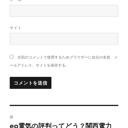
サイト
次回のコメントで使用するためブラウザーに自分の名前、メ
ールアドレス、サイトを保存する。
投
前
稿
eo電気の評判ってどう？関西電力
前