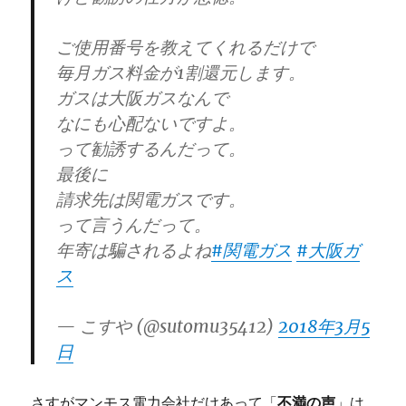
ご使用番号を教えてくれるだけで
毎月ガス料金が1割還元します。
ガスは大阪ガスなんで
なにも心配ないですよ。
って勧誘するんだって。
最後に
請求先は関電ガスです。
って言うんだって。
年寄は騙されるよね
#関電ガス
#大阪ガ
ス
— こすや (@sutomu35412)
2018年3月5
日
さすがマンモス電力会社だけあって「
不満の声
」は