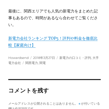
最後に、関西エリアでも人気の新電力をまとめた記
事もあるので、時間があるなら合わせてご覧くださ
い。
新電力会社ランキング TOP5！評判や料金を徹底比
較【家庭向け】
投
投
カ
Howardsend
2018年3月27日
新電力の口コミ・評判
,
大手
稿
タ
稿
テ
電力会社
関西電力
,
関電
者
グ
日:
ゴ
リ
ー
コメントを残す
メールアドレスが公開されることはありません。
※
が付いている
欄は必須項目です