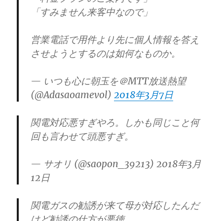
「すみません来客中なので」
営業電話で用件より先に個人情報を答え
させようとするのは如何なものか。
— いつも心に朝玉を＠MTT放送熱望
(@Adasaoamevol)
2018年3月7日
関電対応悪すぎやろ。しかも同じこと何
回も言わせて頭悪すぎ。
— サオリ (@saopon_39213) 2018年3月
12日
関電ガスの勧誘が来て母が対応したんだ
けど勧誘の仕方が悪徳。