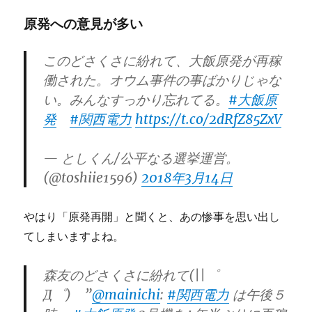
原発への意見が多い
このどさくさに紛れて、大飯原発が再稼
働された。オウム事件の事ばかりじゃな
い。みんなすっかり忘れてる。
#大飯原
発
#関西電力
https://t.co/2dRfZ85ZxV
— としくん/公平なる選挙運営。
(@toshiie1596)
2018年3月14日
やはり「原発再開」と聞くと、あの惨事を思い出し
てしまいますよね。
森友のどさくさに紛れて(||゜
Д゜) ”
@mainichi
:
#関西電力
は午後５