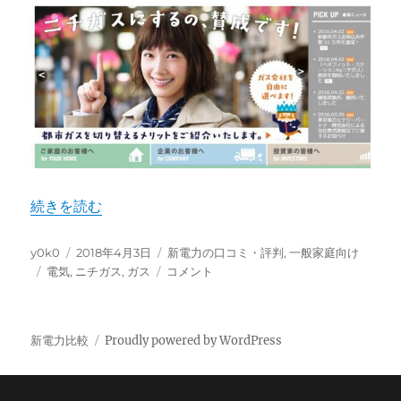
“ニチガス（by 東電）の電気ってどう？評判や料金を調べ
続きを読む
投
投
カ
y0k0
2018年4月3日
新電力の口コミ・評判
,
一般家庭向け
稿
タ
稿
ニ
テ
電気
,
ニチガス
,
ガス
コメント
者
グ
日:
チ
ゴ
ガ
リ
ス
ー
新電力比較
Proudly powered by WordPress
（by
東
電）