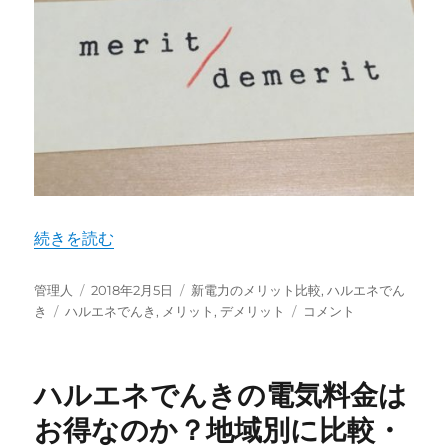
“ハルエネでんきのメリット・デメリットだけは知らなきゃ
続きを読む
投
投
カ
管理人
2018年2月5日
新電力のメリット比較
,
ハルエネでん
稿
タ
稿
テ
ハ
き
ハルエネでんき
,
メリット
,
デメリット
コメント
者
グ
日:
ゴ
ル
リ
エ
ー
ネ
ハルエネでんきの電気料金は
で
ん
お得なのか？地域別に比較・
き