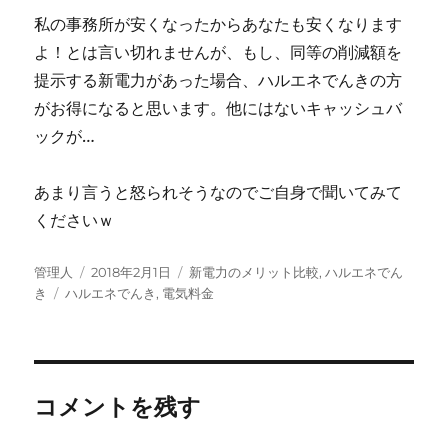
私の事務所が安くなったからあなたも安くなります
よ！とは言い切れませんが、もし、同等の削減額を
提示する新電力があった場合、ハルエネでんきの方
がお得になると思います。他にはないキャッシュバ
ックが…
あまり言うと怒られそうなのでご自身で聞いてみて
くださいｗ
投
投
カ
管理人
2018年2月1日
新電力のメリット比較
,
ハルエネでん
稿
タ
稿
テ
き
ハルエネでんき
,
電気料金
者
グ
日:
ゴ
リ
ー
コメントを残す