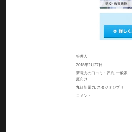
投
管理人
稿
投
2018年2月27日
者
稿
カ
新電力の口コミ・評判
,
一般家
日:
テ
庭向け
ゴ
タ
丸紅新電力
,
スタジオジブリ
リ
グ
丸
コメント
ー
紅
新
電
力
の