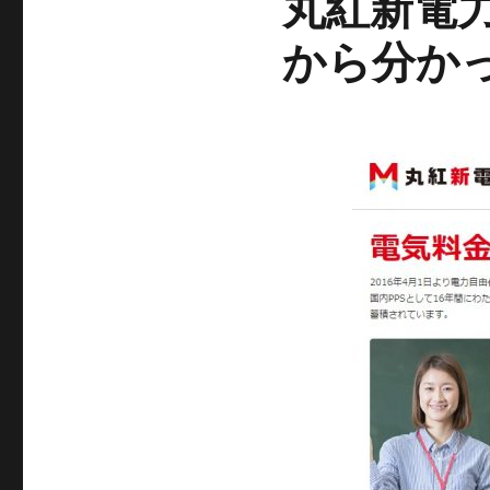
丸紅新電
から分か