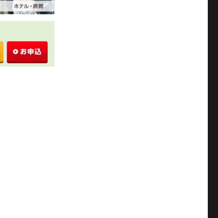
た真実とは” の