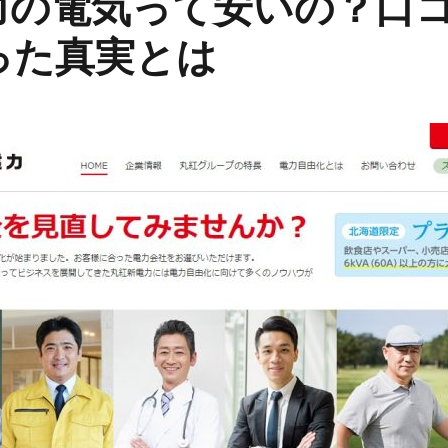
力の電気って安いの？口
った真実とは