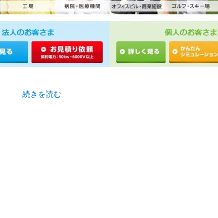
“丸紅新電力の電気って安いの？口コミ・評判から分かっ
続きを読む